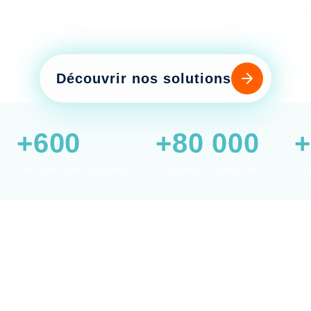
ec des solutions fiables, robustes et adapt
Découvrir nos solutions
+600
+80 000
+
Sociétés informatisées
Utilisateurs quotidiens
Col