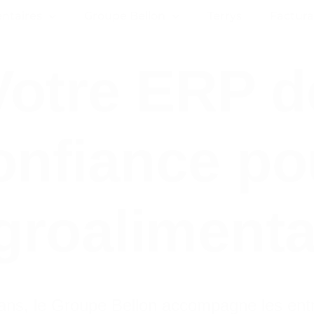
entaires
Groupe Bellon
Terrys
Factura
Votre ERP d
onfiance po
agroalimenta
ans, le Groupe Bellon accompagne les entrep