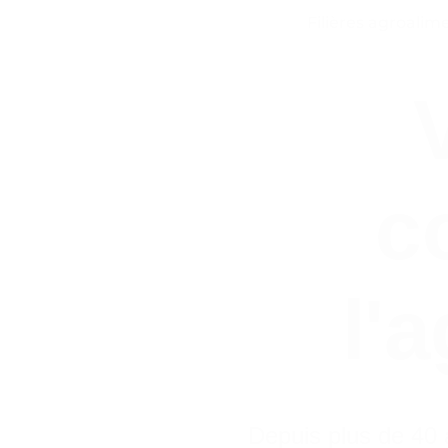
ALLER
Filières agroalim
AU
CONTENU
c
l'
Depuis plus de 40 