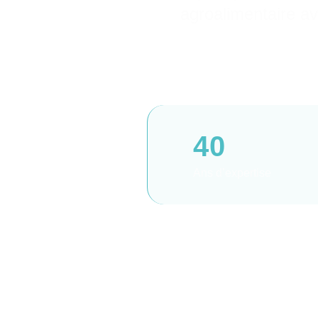
agroalimentaire av
40
Ans d’expertise