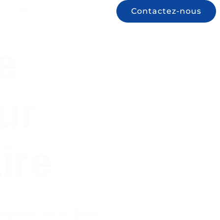
tion électronique
Contactez-nous
e
ur
ire
rises de la filière