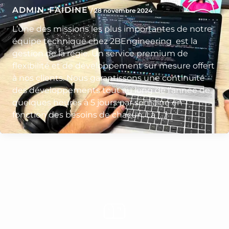
ADMIN_FAIDINE
/
28 novembre 2024
L’une des missions les plus importantes de notre
équipe technique chez 2BEngineering est la
gestion de la régie. Un service premium de
flexibilité et de développement sur mesure offert
à nos clients. Nous garantissons une continuité
des développements tout au long de l’année de
quelques heures à 5 jours par semaine en
fonction des besoins de chacun. La […]