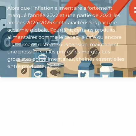
Alors que l’inflation alimentaire a fortement
marqué l’année 2022 et une partie de 2023, les
années 2024-2025 sont caractérisées par une
accalmie globale. Pourtant, certains produits
alimentaires comme le cacao, le café ou encore
les boissons restent sous tension, maintenant
une pression sur les prix et les marges. Les
grossistes agroalimentaires, chaînes essentielles
entre producteurs […]
Rejoignez-nous