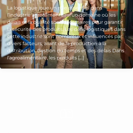
La logistique joue un rôle essentiel dans
l’industrie agroalimentaire, un domaine où les
délais et la qualité sont nécessaires pour garantir
la sécurité des produits. Les défis logistiques dans
cette industrie sont nombreux et influencés par
divers facteurs, allant de la production à la
distribution. Gestion du temps et des délais Dans
l’agroalimentaire, les produits […]
Rejoignez-nous