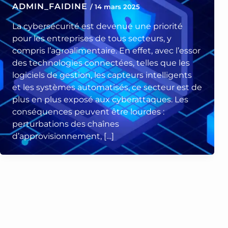
ADMIN_FAIDINE
/
14 mars 2025
La cybersécurité est devenue une priorité
pour les entreprises de tous secteurs, y
compris l’agroalimentaire. En effet, avec l’essor
des technologies connectées, telles que les
logiciels de gestion, les capteurs intelligents
et les systèmes automatisés, ce secteur est de
plus en plus exposé aux cyberattaques. Les
conséquences peuvent être lourdes :
perturbations des chaînes
d’approvisionnement, […]